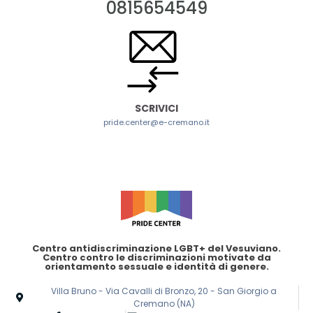
0815654549
SCRIVICI
pride.center@e-cremano.it
Centro antidiscriminazione LGBT+ del Vesuviano.
Centro contro le discriminazioni motivate da
orientamento sessuale e identità di genere.
Villa Bruno - Via Cavalli di Bronzo, 20 - San Giorgio a
Cremano (NA)