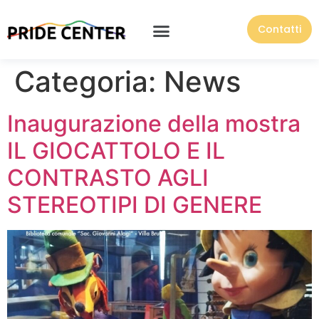
Contatti
Categoria:
News
Inaugurazione della mostra
IL GIOCATTOLO E IL
CONTRASTO AGLI
STEREOTIPI DI GENERE