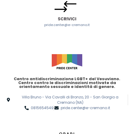
SCRIVICI
pride.center@e-cremano.it
Centro antidiscriminazione LGBT+ del Vesuviano.
Centro contro le discriminazioni motivate da
orientamento sessuale e identità di genere.
Villa Bruno - Via Cavalli di Bronzo, 20 - San Giorgio a
Cremano (NA)
0815654549
pride.center@e-cremano.it