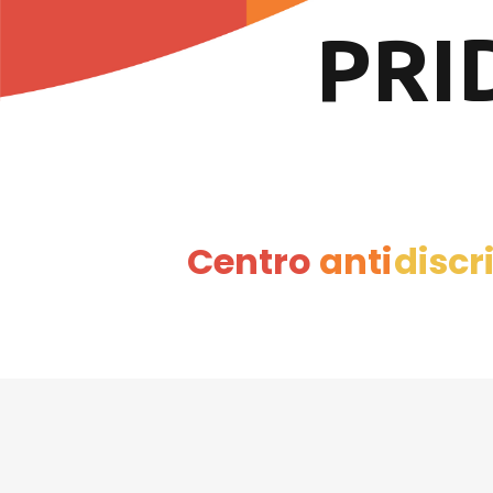
PRI
Centro
anti
discr