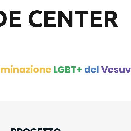
DE CENTER
iminazione
LGBT+
del
Vesuv