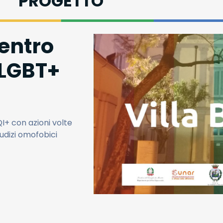
PROGETTO
Centro
 LGBT+
I+ con azioni volte
udizi omofobici