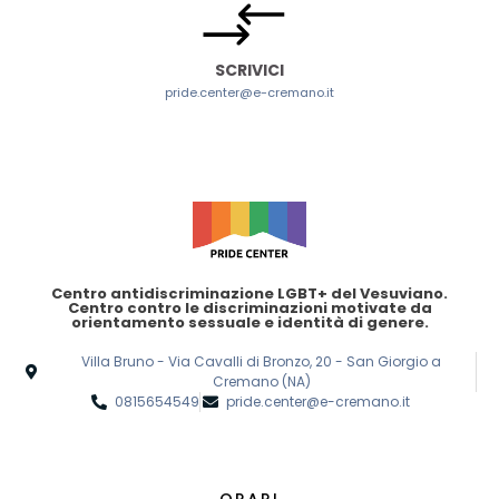
SCRIVICI
pride.center@e-cremano.it
Centro antidiscriminazione LGBT+ del Vesuviano.
Centro contro le discriminazioni motivate da
orientamento sessuale e identità di genere.
Villa Bruno - Via Cavalli di Bronzo, 20 - San Giorgio a
Cremano (NA)
0815654549
pride.center@e-cremano.it