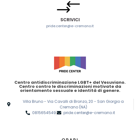
SCRIVICI
pride.center@e-cremano.it
Centro antidiscriminazione LGBT+ del Vesuviano.
Centro contro le discriminazioni motivate da
orientamento sessuale e identità di genere.
Villa Bruno - Via Cavalli di Bronzo, 20 - San Giorgio a
Cremano (NA)
0815654549
pride.center@e-cremano.it