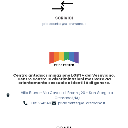
SCRIVICI
pride.center@e-cremano.it
Centro antidiscriminazione LGBT+ del Vesuviano.
Centro contro le discriminazioni motivate da
orientamento sessuale e identità di genere.
Villa Bruno - Via Cavalli di Bronzo, 20 - San Giorgio a
Cremano (NA)
0815654549
pride.center@e-cremano.it