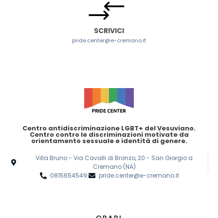
SCRIVICI
pride.center@e-cremano.it
Centro antidiscriminazione LGBT+ del Vesuviano.
Centro contro le discriminazioni motivate da
orientamento sessuale e identità di genere.
Villa Bruno - Via Cavalli di Bronzo, 20 - San Giorgio a
Cremano (NA)
0815654549
pride.center@e-cremano.it