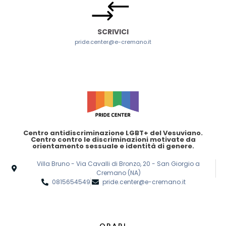
SCRIVICI
pride.center@e-cremano.it
Centro antidiscriminazione LGBT+ del Vesuviano.
Centro contro le discriminazioni motivate da
orientamento sessuale e identità di genere.
Villa Bruno - Via Cavalli di Bronzo, 20 - San Giorgio a
Cremano (NA)
0815654549
pride.center@e-cremano.it