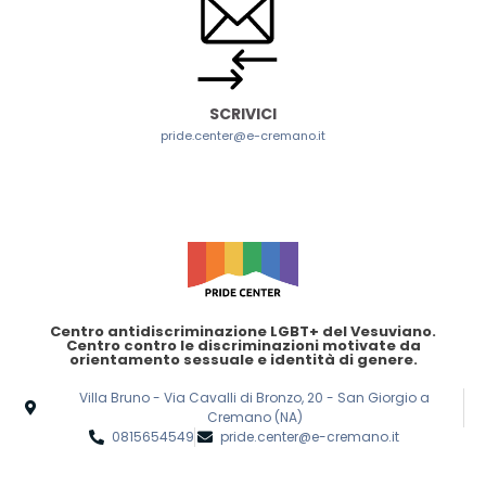
SCRIVICI
pride.center@e-cremano.it
Centro antidiscriminazione LGBT+ del Vesuviano.
Centro contro le discriminazioni motivate da
orientamento sessuale e identità di genere.
Villa Bruno - Via Cavalli di Bronzo, 20 - San Giorgio a
Cremano (NA)
0815654549
pride.center@e-cremano.it